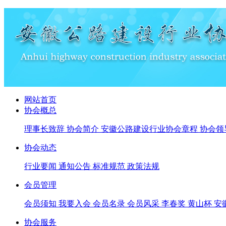
网站首页
协会概总
理事长致辞
协会简介
安徽公路建设行业协会章程
协会领
协会动态
行业要闻
通知公告
标准规范
政策法规
会员管理
会员须知
我要入会
会员名录
会员风采
李春奖
黄山杯
安
协会服务