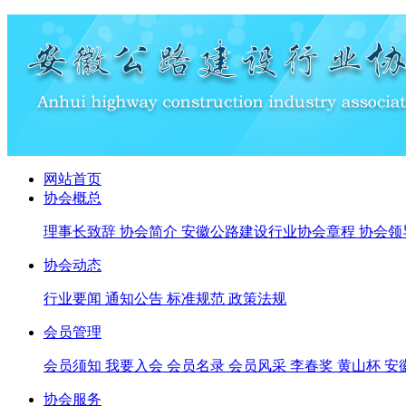
网站首页
协会概总
理事长致辞
协会简介
安徽公路建设行业协会章程
协会领
协会动态
行业要闻
通知公告
标准规范
政策法规
会员管理
会员须知
我要入会
会员名录
会员风采
李春奖
黄山杯
安
协会服务