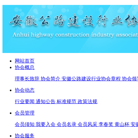
网站首页
协会概总
理事长致辞
协会简介
安徽公路建设行业协会章程
协会领
协会动态
行业要闻
通知公告
标准规范
政策法规
会员管理
会员须知
我要入会
会员名录
会员风采
李春奖
黄山杯
安
协会服务