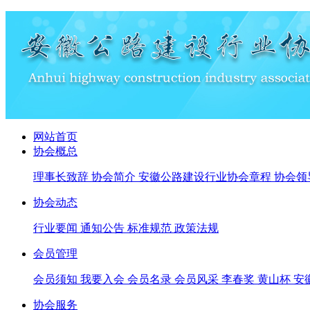
网站首页
协会概总
理事长致辞
协会简介
安徽公路建设行业协会章程
协会领
协会动态
行业要闻
通知公告
标准规范
政策法规
会员管理
会员须知
我要入会
会员名录
会员风采
李春奖
黄山杯
安
协会服务