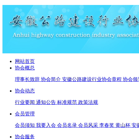
网站首页
协会概总
理事长致辞
协会简介
安徽公路建设行业协会章程
协会领
协会动态
行业要闻
通知公告
标准规范
政策法规
会员管理
会员须知
我要入会
会员名录
会员风采
李春奖
黄山杯
安
协会服务